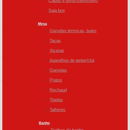
Capas e porta-travesseiro
Saia box
Mesa
Garrafas térmicas, bules
Taças
Xicaras
Aparelhos de jantar/chá
Gamelas
Pratos
Rechaud
Tigelas
Talheres
Banho
Toalhas de banho