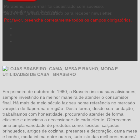
Parabéns, seu e-mail foi cadastrado com sucesso.
acompanhe nas redes sociais
Seu e-mail já está cadastrado para receber newsletter.
Por favor, preencha corretamente todos os campos obrigatórios.
Em primeiro de outubro de 1960, o Braseiro iniciou suas atividades,
sempre investindo na melhor maneira de atender o consumidor
final. Há mais de meio século faz seu nome referência no mercado
varejista de Itaperuna e região. Desta forma, desde sua fundação,
trabalhamos com honestidade, procurando atender de forma
eficiente e atenciosa a necessidade de cada cliente. Oferecemos
uma ampla variedade de produtos como: tecidos, calçados,
brinquedos, artigos de cozinha, presentes e decoração, cama mesa
e banho, moda intima entre outros, tudo isto das melhores marcas/