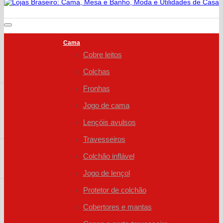
Cama
Cobre leitos
Colchas
Fronhas
Jogo de cama
Lençóis avulsos
Travesseiros
Colchão inflável
Jogo de lençol
Protetor de colchão
Cobertores e mantas