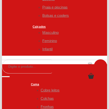
Praia e piscinas
Bolsas e coolers
Calçados
Masculino
Feminino
Infantil
Cama
Cobre leitos
Colchas
Fronhas