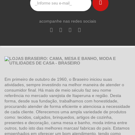
acompanhe nas redes sociais
Em primeiro de outubro de 1960, o Braseiro iniciou suas
atividades, sempre investindo na melhor maneira de atender o
consumidor final. Há mais de meio século faz seu nome
referência no mercado varejista de Itaperuna e região. Desta
forma, desde sua fundação, trabalhamos com honestidade,
procurando atender de forma eficiente e atenciosa a necessidade
de cada cliente. Oferecemos uma ampla variedade de produtos
como: tecidos, calçados, brinquedos, artigos de cozinha,
presentes e decoração, cama mesa e banho, moda intima entre
outros, tudo isto das melhores marcas/ fabricas do país. Estamos
empenhados em oferecer um bom atendimento, tendo como