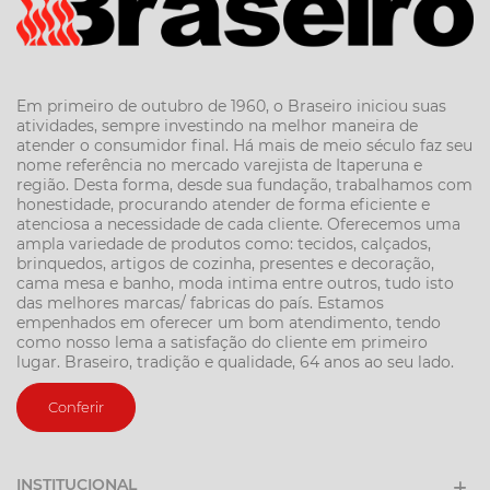
Em primeiro de outubro de 1960, o Braseiro iniciou suas
atividades, sempre investindo na melhor maneira de
atender o consumidor final. Há mais de meio século faz seu
nome referência no mercado varejista de Itaperuna e
região. Desta forma, desde sua fundação, trabalhamos com
honestidade, procurando atender de forma eficiente e
atenciosa a necessidade de cada cliente. Oferecemos uma
ampla variedade de produtos como: tecidos, calçados,
brinquedos, artigos de cozinha, presentes e decoração,
cama mesa e banho, moda intima entre outros, tudo isto
das melhores marcas/ fabricas do país. Estamos
empenhados em oferecer um bom atendimento, tendo
como nosso lema a satisfação do cliente em primeiro
lugar. Braseiro, tradição e qualidade, 64 anos ao seu lado.
Conferir
INSTITUCIONAL