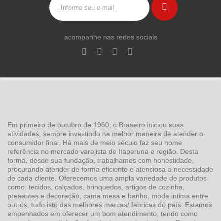
acompanhe nas redes sociais
Em primeiro de outubro de 1960, o Braseiro iniciou suas
atividades, sempre investindo na melhor maneira de atender o
consumidor final. Há mais de meio século faz seu nome
referência no mercado varejista de Itaperuna e região. Desta
forma, desde sua fundação, trabalhamos com honestidade,
procurando atender de forma eficiente e atenciosa a necessidade
de cada cliente. Oferecemos uma ampla variedade de produtos
como: tecidos, calçados, brinquedos, artigos de cozinha,
presentes e decoração, cama mesa e banho, moda intima entre
outros, tudo isto das melhores marcas/ fabricas do país. Estamos
empenhados em oferecer um bom atendimento, tendo como