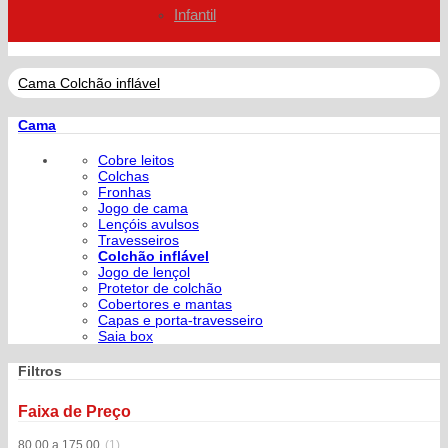
Infantil
Cama
Colchão inflável
Cama
Cobre leitos
Colchas
Fronhas
Jogo de cama
Lençóis avulsos
Travesseiros
Colchão inflável
Jogo de lençol
Protetor de colchão
Cobertores e mantas
Capas e porta-travesseiro
Saia box
Filtros
Faixa de Preço
80,00 a 175,00
(1)