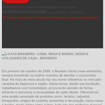
Parabéns, seu e-mail foi cadastrado com sucesso.
acompanhe nas redes sociais
Seu e-mail já está cadastrado para receber newsletter.
Por favor, preencha corretamente todos os campos obrigatórios.
Em primeiro de outubro de 1960, o Braseiro iniciou suas atividades,
sempre investindo na melhor maneira de atender o consumidor
final. Há mais de meio século faz seu nome referência no mercado
varejista de Itaperuna e região. Desta forma, desde sua fundação,
trabalhamos com honestidade, procurando atender de forma
eficiente e atenciosa a necessidade de cada cliente. Oferecemos
uma ampla variedade de produtos como: tecidos, calçados,
brinquedos, artigos de cozinha, presentes e decoração, cama mesa
e banho, moda intima entre outros, tudo isto das melhores marcas/