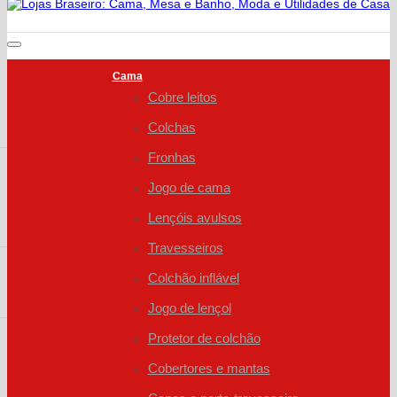
Cama
Cobre leitos
Colchas
Fronhas
Jogo de cama
Lençóis avulsos
Travesseiros
Colchão inflável
Jogo de lençol
Protetor de colchão
Cobertores e mantas