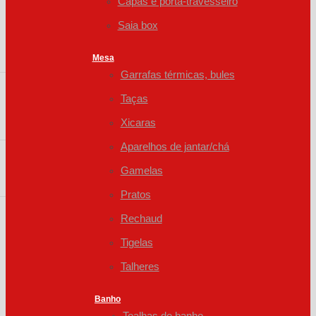
Capas e porta-travesseiro
Saia box
Mesa
Garrafas térmicas, bules
Taças
Xicaras
Aparelhos de jantar/chá
Gamelas
Pratos
Rechaud
Tigelas
Talheres
Banho
Toalhas de banho