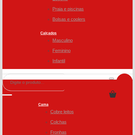
Praia e piscinas
Bolsas e coolers
Calçados
Masculino
Feminino
Infantil
Cama
Cobre leitos
Colchas
Fronhas