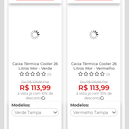
Alça Laranja
Alça Laranja
(Indisponível)
(Indisponível)
Azul Tampa Preta
Azul Tampa Preta
Preto com Cinza
Preto com Cinza
Lilás Tampa Preta
Lilás Tampa Preta
Alça Verde
Alça Verde
(Indisponível)
(Indisponível)
Verde Tampa Preta
Verde Tampa Preta
Caixa Térmica Cooler 26
Caixa Térmica Cooler 26
Litros Mor - Verde
Litros Mor - Vermelho
Vermelho Tampa
Vermelho Tampa
Tampa ...
Tam...
(0)
(0)
Preta
Preta
De R$ 126,66 Por
De R$ 126,66 Por
R$ 113,99
R$ 113,99
à vista já com 10% de
à vista já com 10% de
desconto
desconto
Modelos:
Modelos:
Verde Tampa
Vermelho Tampa
Preta
Preta
Escolha um modelo
Escolha um modelo