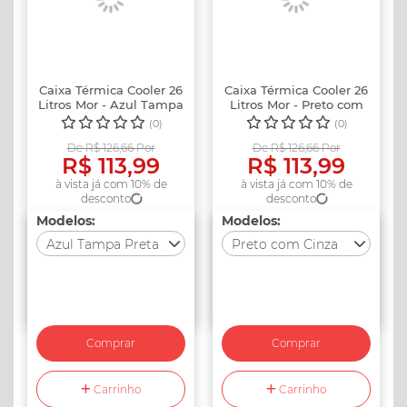
Caixa Térmica Cooler 26
Caixa Térmica Cooler 26
Litros Mor - Azul Tampa
Litros Mor - Preto com
P...
Ci...
(0)
(0)
De R$ 126,66 Por
De R$ 126,66 Por
R$ 113,99
R$ 113,99
à vista já com 10% de
à vista já com 10% de
desconto
desconto
Modelos:
Modelos:
Azul Tampa Preta
Preto com Cinza
Escolha um modelo
Escolha um modelo
Azul
Azul
Vermelho
Vermelho
Comprar
Comprar
(Indisponível)
(Indisponível)
Azul Tampa Preta
Carrinho
Azul Tampa Preta
Carrinho