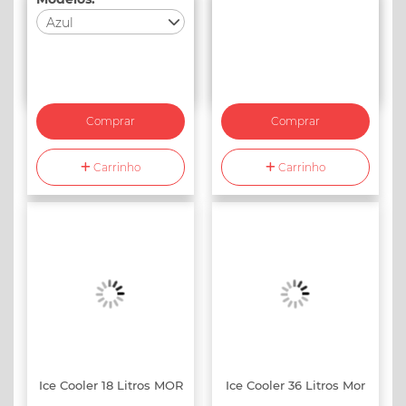
Azul
Escolha um modelo
Azul
Vermelho
Comprar
Comprar
(Indisponível)
Azul Tampa Preta
Carrinho
Carrinho
Alça Laranja
(Indisponível)
Azul Tampa Preta
Preto com Cinza
Lilás Tampa Preta
Alça Verde
(Indisponível)
Verde Tampa Preta
Ice Cooler 18 Litros MOR
Ice Cooler 36 Litros Mor