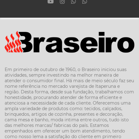
Em primeiro de outubro de 1960, o Braseiro iniciou suas
atividades, sempre investindo na melhor maneira de
atender o consumidor final. Há mais de meio século faz seu
nome referência no mercado varejista de Itaperuna e
região. Desta forma, desde sua fundação, trabalhamos com
honestidade, procurando atender de forma eficiente e
atenciosa a necessidade de cada cliente. Oferecemos uma
ampla variedade de produtos como: tecidos, calçados,
brinquedos, artigos de cozinha, presentes e decoração,
cama mesa e banho, moda intima entre outros, tudo isto
das melhores marcas/ fabricas do país. Estamos
empenhados em oferecer um bom atendimento, tendo
como nosso lema a satisfação do cliente em primeiro