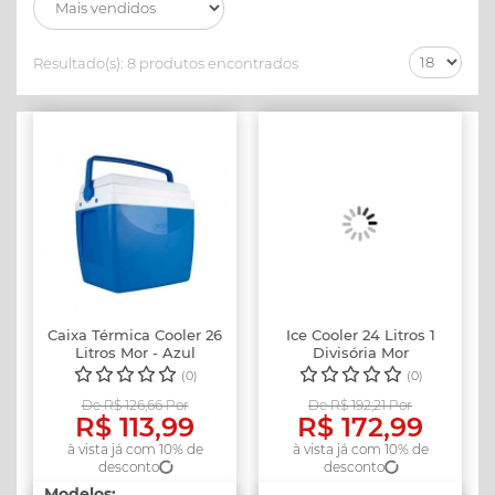
Resultado(s):
8 produtos encontrados
Caixa Térmica Cooler 26
Ice Cooler 24 Litros 1
Litros Mor - Azul
Divisória Mor
(0)
(0)
De R$ 126,66 Por
De R$ 192,21 Por
R$ 113,99
R$ 172,99
à vista já com 10% de
à vista já com 10% de
desconto
desconto
Modelos: