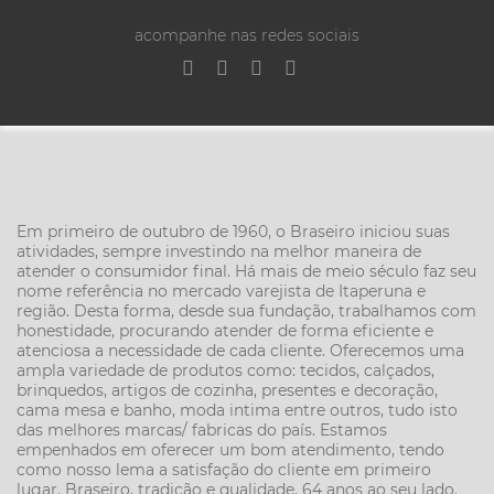
acompanhe nas redes sociais
Em primeiro de outubro de 1960, o Braseiro iniciou suas
atividades, sempre investindo na melhor maneira de
atender o consumidor final. Há mais de meio século faz seu
nome referência no mercado varejista de Itaperuna e
região. Desta forma, desde sua fundação, trabalhamos com
honestidade, procurando atender de forma eficiente e
atenciosa a necessidade de cada cliente. Oferecemos uma
ampla variedade de produtos como: tecidos, calçados,
brinquedos, artigos de cozinha, presentes e decoração,
cama mesa e banho, moda intima entre outros, tudo isto
das melhores marcas/ fabricas do país. Estamos
empenhados em oferecer um bom atendimento, tendo
como nosso lema a satisfação do cliente em primeiro
lugar. Braseiro, tradição e qualidade, 64 anos ao seu lado.