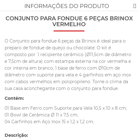
INFORMAÇÕES DO PRODUTO
CONJUNTO PARA FONDUE 6 PEÇAS BRINOX
VERMELHO
O Conjunto para fondue 6 peças da Brinox é ideal para o
preparo de fondue de queijo ou chocolate. O kit é
composto por: 1 recipiente cerâmico (Ø11,5cm de diâmetro
e 7,5cm de altura) com estampa externa na cor vermelha e
cor interna em branco, 1 base de ferro com Ø10cm de
diâmetro com suporte para vela e 4 garfinhos em aço inox
com cabos vermelhos em polipropileno. Torne o clima da
sua casa aconchegante com o conjunto para fondue.
Contém:
01 Base em Ferro com Suporte para Vela 10,5 x 10 x 8 cm;
01 Bowl de Cerâmica Ø 11 x 7,5 cm;
04 Garfinhos em Aço Inox 15 x 1,2 x 1,2 cm;
Descrição: