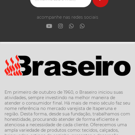
acompanhe nas redes sociais
Em primeiro de outubro de 1960, o Braseiro iniciou suas
atividades, sempre investindo na melhor maneira de
atender o consumidor final. Há mais de meio século faz seu
nome referência no mercado varejista de Itaperuna e
região. Desta forma, desde sua fundação, trabalhamos com
honestidade, procurando atender de forma eficiente e
atenciosa a necessidade de cada cliente. Oferecemos uma
ampla variedade de produtos como: tecidos, calçados,