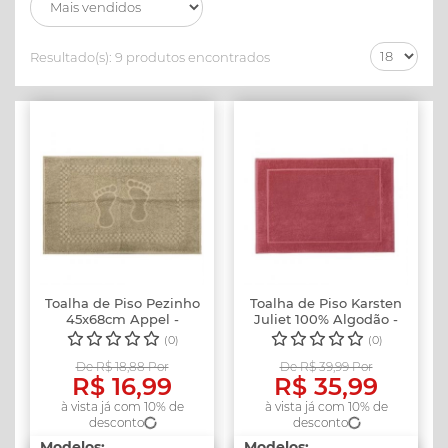
Resultado(s):
9 produtos encontrados
Toalha de Piso Pezinho
Toalha de Piso Karsten
45x68cm Appel -
Juliet 100% Algodão -
Castanho
Carm...
(0)
(0)
De R$ 18,88 Por
De R$ 39,99 Por
R$ 16,99
R$ 35,99
à vista já com 10% de
à vista já com 10% de
desconto
desconto
Modelos:
Modelos: