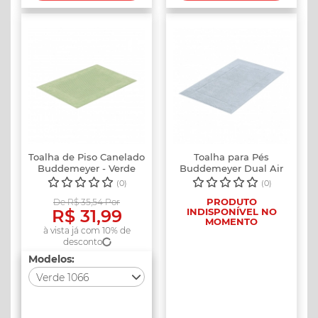
Cinza 3209
(Indisponível)
Nude 1711
(Indisponível)
(Indisponível)
Verde 1066
Prata 3138
Cinza 3182
Bege 1446
(Indisponível)
(Indisponível)
(Indisponível)
Verde 3265
Azul 1950
(Indisponível)
Verde 1844
(Indisponível)
Toalha de Piso Canelado
Toalha para Pés
Goiaba 1963
Buddemeyer - Verde
Buddemeyer Dual Air
1066
Cotton 48 x 8...
(Indisponível)
(0)
(0)
PRODUTO
De R$ 35,54 Por
Branco 1011
R$ 31,99
INDISPONÍVEL NO
MOMENTO
à vista já com 10% de
Verde 1810
desconto
(Indisponível)
Modelos:
Chumbo 1883
Verde 1066
(Indisponível)
Escolha um modelo