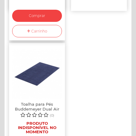
Branco 1011
Azul 1495
Comprar
(Indisponível)
Rosê 1385
Carrinho
(Indisponível)
Verde 1066
Bege 1446
(Indisponível)
Toalha para Pés
Buddemeyer Dual Air
Cotton 48 x 8...
(0)
PRODUTO
INDISPONÍVEL NO
MOMENTO