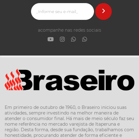
acompanhe nas redes sociais
Em primeiro de outubro de 1960, o Braseiro iniciou suas
atividades, sempre investindo na melhor maneira de
atender o consumidor final. Há mais de meio século faz seu
nome referência no mercado varejista de Itaperuna e
região. Desta forma, desde sua fundação, trabalhamos com
honestidade, procurando atender de forma eficiente e