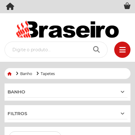
Banho
Tapetes
BANHO
FILTROS